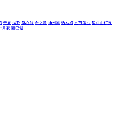
鸣
奇泉
润邦
觅心源
希之源
神州湾
硒姑娘
五节酒业
星斗山矿泉
十月获
丽巴紫