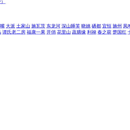
爱）
嘴
大派
土家山
施瓦茨
东龙河
深山睡芙
晓姚
硒都
宜恒
施州
凤
品
谭氏老二房
福康一果
开俏
花里山
蔬膳缘
利禄
春之获
楚国红