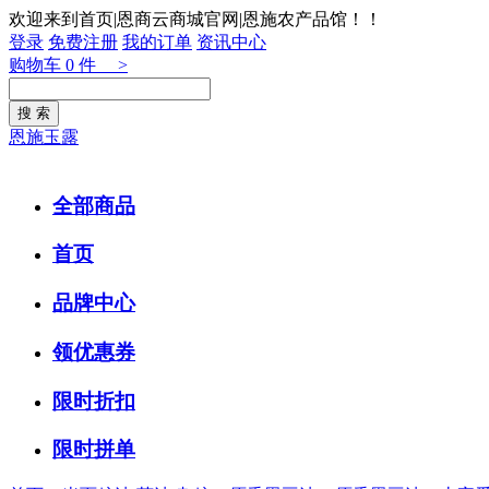
欢迎来到首页|恩商云商城官网|恩施农产品馆！！
登录
免费注册
我的订单
资讯中心
购物车
0
件 >
恩施玉露
全部商品
首页
品牌中心
领优惠券
限时折扣
限时拼单