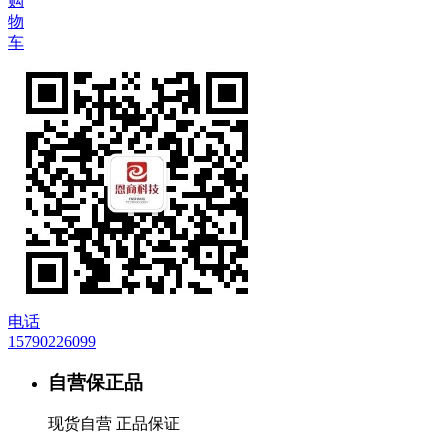
购
物
车
电话
15790226099
自营保正品
现货自营 正品保证