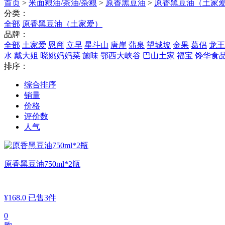
首页
>
米面粮油/茶油/杂粮
>
原香黑豆油
>
原香黑豆油（土家
分类：
全部
原香黑豆油（土家爱）
品牌：
全部
土家爱
恩商
立早
星斗山
唐崖
蒲泉
望城坡
金果
葛侣
龙王
水
戴大姐
晓姚妈妈菜
施味
鄂西大峡谷
巴山土家
福宝
馋华食
排序：
综合排序
销量
价格
评价数
人气
原香黑豆油750ml*2瓶
¥
168.0
已售3件
0