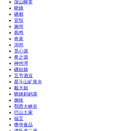
深山睡芙
晓姚
硒都
宜恒
施州
凤鸣
奇泉
润邦
觅心源
希之源
神州湾
硒姑娘
五节酒业
星斗山矿泉水
戴大姐
晓姚妈妈菜
施味
鄂西大峡谷
巴山土家
福宝
馋华食品
谭氏老二房