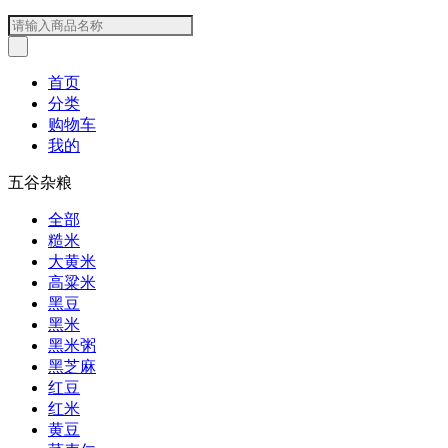
首页
分类
购物车
我的
五谷杂粮
全部
糙米
大黄米
高粱米
黑豆
黑米
黑米粥
黑芝麻
红豆
红米
黄豆