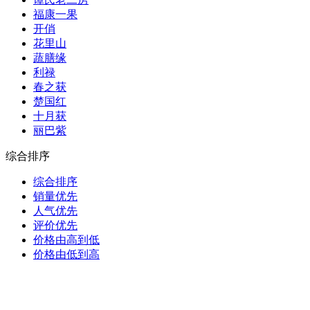
福康一果
开俏
花里山
蔬膳缘
利禄
春之获
楚国红
十月获
丽巴紫
综合排序
综合排序
销量优先
人气优先
评价优先
价格由高到低
价格由低到高