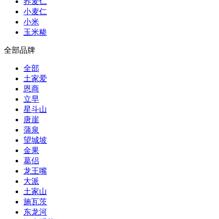
荞麦仁
小麦仁
小米
玉米糁
全部品牌
全部
土家爱
恩商
立早
星斗山
唐崖
蒲泉
望城坡
金果
葛侣
龙王嘴
大派
土家山
施瓦茨
东龙河